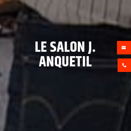
LE SALON J.

ANQUETIL
